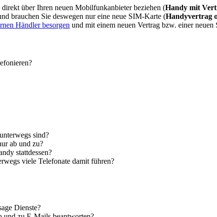
direkt über Ihren neuen Mobilfunkanbieter beziehen (
Handy mit Vert
 und brauchen Sie deswegen nur eine neue SIM-Karte (
Handyvertrag 
ernen Händler besorgen
und mit einem neuen Vertrag bzw. einer neuen
lefonieren?
 unterwegs sind?
nur ab und zu?
andy stattdessen?
erwegs viele Telefonate damit führen?
sage Dienste?
ab und zu E-Mails beantworten?