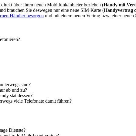
direkt über Ihren neuen Mobilfunkanbieter beziehen (
Handy mit Vert
 und brauchen Sie deswegen nur eine neue SIM-Karte (
Handyvertrag 
ernen Händler besorgen
und mit einem neuen Vertrag bzw. einer neuen
lefonieren?
 unterwegs sind?
nur ab und zu?
andy stattdessen?
erwegs viele Telefonate damit führen?
sage Dienste?
ab und zu E-Mails beantworten?