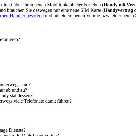
direkt über Ihren neuen Mobilfunkanbieter beziehen (
Handy mit Vert
 und brauchen Sie deswegen nur eine neue SIM-Karte (
Handyvertrag 
ernen Händler besorgen
und mit einem neuen Vertrag bzw. einer neuen
lefonieren?
 unterwegs sind?
nur ab und zu?
andy stattdessen?
erwegs viele Telefonate damit führen?
sage Dienste?
ab und zu E-Mails beantworten?