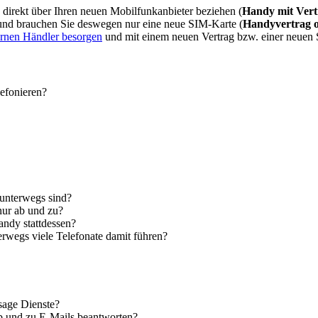
direkt über Ihren neuen Mobilfunkanbieter beziehen (
Handy mit Vert
 und brauchen Sie deswegen nur eine neue SIM-Karte (
Handyvertrag 
ernen Händler besorgen
und mit einem neuen Vertrag bzw. einer neuen
lefonieren?
 unterwegs sind?
nur ab und zu?
andy stattdessen?
erwegs viele Telefonate damit führen?
sage Dienste?
ab und zu E-Mails beantworten?