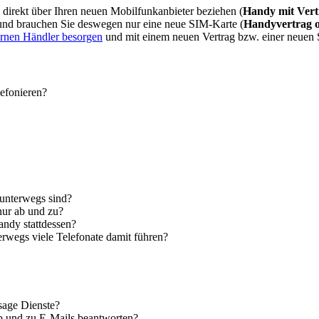
direkt über Ihren neuen Mobilfunkanbieter beziehen (
Handy mit Vert
 und brauchen Sie deswegen nur eine neue SIM-Karte (
Handyvertrag 
ernen Händler besorgen
und mit einem neuen Vertrag bzw. einer neuen
lefonieren?
 unterwegs sind?
nur ab und zu?
andy stattdessen?
erwegs viele Telefonate damit führen?
sage Dienste?
ab und zu E-Mails beantworten?