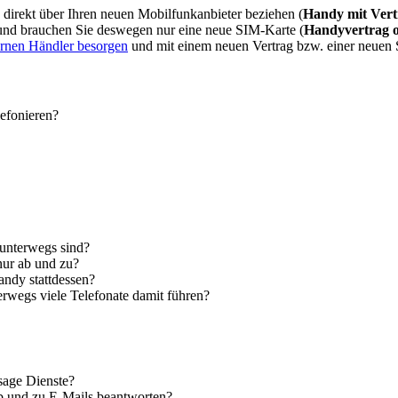
direkt über Ihren neuen Mobilfunkanbieter beziehen (
Handy mit Vert
 und brauchen Sie deswegen nur eine neue SIM-Karte (
Handyvertrag 
ernen Händler besorgen
und mit einem neuen Vertrag bzw. einer neuen
lefonieren?
 unterwegs sind?
nur ab und zu?
andy stattdessen?
erwegs viele Telefonate damit führen?
sage Dienste?
ab und zu E-Mails beantworten?