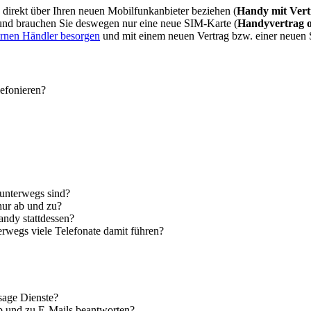
direkt über Ihren neuen Mobilfunkanbieter beziehen (
Handy mit Vert
 und brauchen Sie deswegen nur eine neue SIM-Karte (
Handyvertrag 
ernen Händler besorgen
und mit einem neuen Vertrag bzw. einer neuen
lefonieren?
 unterwegs sind?
nur ab und zu?
andy stattdessen?
erwegs viele Telefonate damit führen?
sage Dienste?
ab und zu E-Mails beantworten?