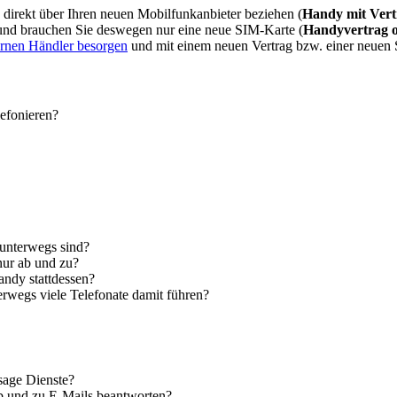
direkt über Ihren neuen Mobilfunkanbieter beziehen (
Handy mit Vert
 und brauchen Sie deswegen nur eine neue SIM-Karte (
Handyvertrag 
ernen Händler besorgen
und mit einem neuen Vertrag bzw. einer neuen
lefonieren?
 unterwegs sind?
nur ab und zu?
andy stattdessen?
erwegs viele Telefonate damit führen?
sage Dienste?
ab und zu E-Mails beantworten?