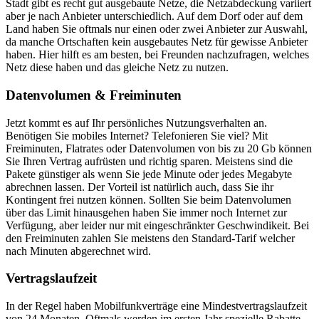
Stadt gibt es recht gut ausgebaute Netze, die Netzabdeckung variiert
aber je nach Anbieter unterschiedlich. Auf dem Dorf oder auf dem
Land haben Sie oftmals nur einen oder zwei Anbieter zur Auswahl,
da manche Ortschaften kein ausgebautes Netz für gewisse Anbieter
haben. Hier hilft es am besten, bei Freunden nachzufragen, welches
Netz diese haben und das gleiche Netz zu nutzen.
Datenvolumen & Freiminuten
Jetzt kommt es auf Ihr persönliches Nutzungsverhalten an.
Benötigen Sie mobiles Internet? Telefonieren Sie viel? Mit
Freiminuten, Flatrates oder Datenvolumen von bis zu 20 Gb können
Sie Ihren Vertrag aufrüsten und richtig sparen. Meistens sind die
Pakete günstiger als wenn Sie jede Minute oder jedes Megabyte
abrechnen lassen. Der Vorteil ist natürlich auch, dass Sie ihr
Kontingent frei nutzen können. Sollten Sie beim Datenvolumen
über das Limit hinausgehen haben Sie immer noch Internet zur
Verfügung, aber leider nur mit eingeschränkter Geschwindikeit. Bei
den Freiminuten zahlen Sie meistens den Standard-Tarif welcher
nach Minuten abgerechnet wird.
Vertragslaufzeit
In der Regel haben Mobilfunkverträge eine Mindestvertragslaufzeit
von 24 Monaten. Oftmals werden im ersten Jahr spezielle Rabatte