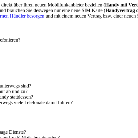
direkt über Ihren neuen Mobilfunkanbieter beziehen (
Handy mit Vert
 und brauchen Sie deswegen nur eine neue SIM-Karte (
Handyvertrag 
ernen Händler besorgen
und mit einem neuen Vertrag bzw. einer neuen
lefonieren?
 unterwegs sind?
nur ab und zu?
andy stattdessen?
erwegs viele Telefonate damit führen?
sage Dienste?
ab und zu E-Mails beantworten?