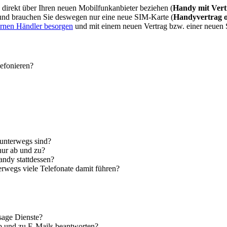
direkt über Ihren neuen Mobilfunkanbieter beziehen (
Handy mit Vert
 und brauchen Sie deswegen nur eine neue SIM-Karte (
Handyvertrag 
ernen Händler besorgen
und mit einem neuen Vertrag bzw. einer neuen
lefonieren?
 unterwegs sind?
nur ab und zu?
andy stattdessen?
erwegs viele Telefonate damit führen?
sage Dienste?
ab und zu E-Mails beantworten?