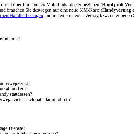
direkt über Ihren neuen Mobilfunkanbieter beziehen (
Handy mit Vert
 und brauchen Sie deswegen nur eine neue SIM-Karte (
Handyvertrag 
ernen Händler besorgen
und mit einem neuen Vertrag bzw. einer neuen
lefonieren?
 unterwegs sind?
nur ab und zu?
andy stattdessen?
erwegs viele Telefonate damit führen?
sage Dienste?
ab und zu E-Mails beantworten?