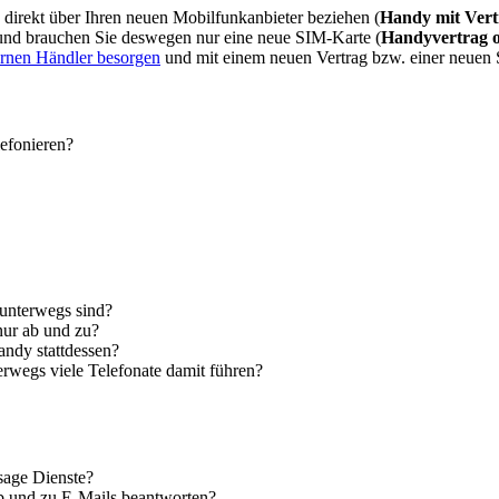
direkt über Ihren neuen Mobilfunkanbieter beziehen (
Handy mit Vert
 und brauchen Sie deswegen nur eine neue SIM-Karte (
Handyvertrag 
ernen Händler besorgen
und mit einem neuen Vertrag bzw. einer neuen
lefonieren?
 unterwegs sind?
nur ab und zu?
andy stattdessen?
erwegs viele Telefonate damit führen?
sage Dienste?
ab und zu E-Mails beantworten?