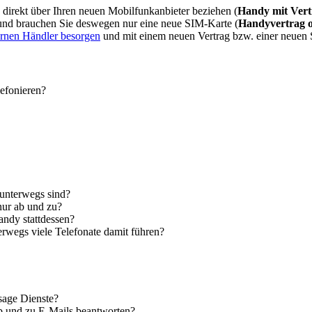
direkt über Ihren neuen Mobilfunkanbieter beziehen (
Handy mit Vert
 und brauchen Sie deswegen nur eine neue SIM-Karte (
Handyvertrag 
ernen Händler besorgen
und mit einem neuen Vertrag bzw. einer neuen
lefonieren?
 unterwegs sind?
nur ab und zu?
andy stattdessen?
erwegs viele Telefonate damit führen?
sage Dienste?
ab und zu E-Mails beantworten?