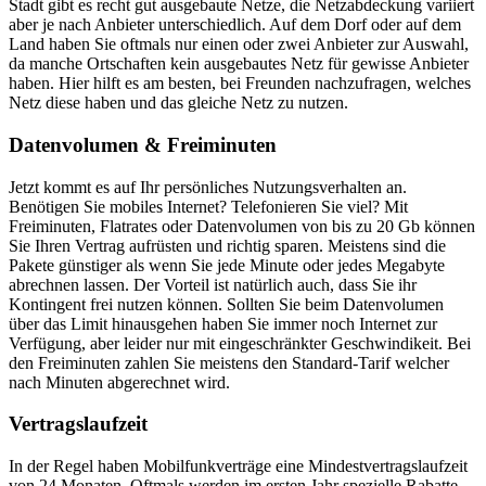
Stadt gibt es recht gut ausgebaute Netze, die Netzabdeckung variiert
aber je nach Anbieter unterschiedlich. Auf dem Dorf oder auf dem
Land haben Sie oftmals nur einen oder zwei Anbieter zur Auswahl,
da manche Ortschaften kein ausgebautes Netz für gewisse Anbieter
haben. Hier hilft es am besten, bei Freunden nachzufragen, welches
Netz diese haben und das gleiche Netz zu nutzen.
Datenvolumen & Freiminuten
Jetzt kommt es auf Ihr persönliches Nutzungsverhalten an.
Benötigen Sie mobiles Internet? Telefonieren Sie viel? Mit
Freiminuten, Flatrates oder Datenvolumen von bis zu 20 Gb können
Sie Ihren Vertrag aufrüsten und richtig sparen. Meistens sind die
Pakete günstiger als wenn Sie jede Minute oder jedes Megabyte
abrechnen lassen. Der Vorteil ist natürlich auch, dass Sie ihr
Kontingent frei nutzen können. Sollten Sie beim Datenvolumen
über das Limit hinausgehen haben Sie immer noch Internet zur
Verfügung, aber leider nur mit eingeschränkter Geschwindikeit. Bei
den Freiminuten zahlen Sie meistens den Standard-Tarif welcher
nach Minuten abgerechnet wird.
Vertragslaufzeit
In der Regel haben Mobilfunkverträge eine Mindestvertragslaufzeit
von 24 Monaten. Oftmals werden im ersten Jahr spezielle Rabatte