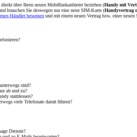
direkt über Ihren neuen Mobilfunkanbieter beziehen (
Handy mit Vert
 und brauchen Sie deswegen nur eine neue SIM-Karte (
Handyvertrag 
ernen Händler besorgen
und mit einem neuen Vertrag bzw. einer neuen
lefonieren?
 unterwegs sind?
nur ab und zu?
andy stattdessen?
erwegs viele Telefonate damit führen?
sage Dienste?
ab und zu E-Mails beantworten?