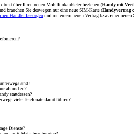
direkt über Ihren neuen Mobilfunkanbieter beziehen (
Handy mit Vert
 und brauchen Sie deswegen nur eine neue SIM-Karte (
Handyvertrag 
ernen Händler besorgen
und mit einem neuen Vertrag bzw. einer neuen
lefonieren?
 unterwegs sind?
nur ab und zu?
andy stattdessen?
erwegs viele Telefonate damit führen?
sage Dienste?
ab und zu E-Mails beantworten?