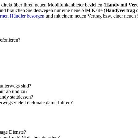
direkt über Ihren neuen Mobilfunkanbieter beziehen (
Handy mit Vert
 und brauchen Sie deswegen nur eine neue SIM-Karte (
Handyvertrag 
ernen Händler besorgen
und mit einem neuen Vertrag bzw. einer neuen
lefonieren?
 unterwegs sind?
nur ab und zu?
andy stattdessen?
erwegs viele Telefonate damit führen?
sage Dienste?
ab und zu E-Mails beantworten?