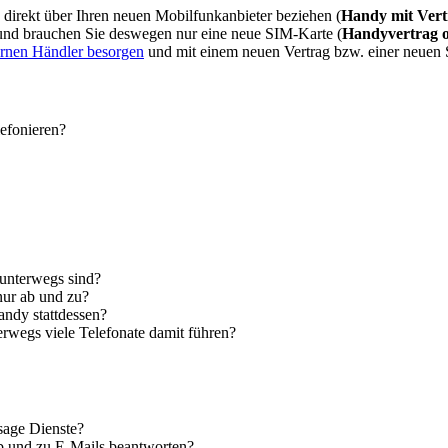
direkt über Ihren neuen Mobilfunkanbieter beziehen (
Handy mit Vert
 und brauchen Sie deswegen nur eine neue SIM-Karte (
Handyvertrag 
ernen Händler besorgen
und mit einem neuen Vertrag bzw. einer neuen
lefonieren?
 unterwegs sind?
nur ab und zu?
andy stattdessen?
erwegs viele Telefonate damit führen?
sage Dienste?
ab und zu E-Mails beantworten?