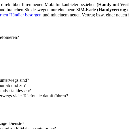
direkt über Ihren neuen Mobilfunkanbieter beziehen (
Handy mit Vert
 und brauchen Sie deswegen nur eine neue SIM-Karte (
Handyvertrag 
ernen Händler besorgen
und mit einem neuen Vertrag bzw. einer neuen
lefonieren?
 unterwegs sind?
nur ab und zu?
andy stattdessen?
erwegs viele Telefonate damit führen?
sage Dienste?
ab und zu E-Mails beantworten?