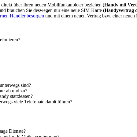
direkt über Ihren neuen Mobilfunkanbieter beziehen (
Handy mit Vert
 und brauchen Sie deswegen nur eine neue SIM-Karte (
Handyvertrag 
ernen Händler besorgen
und mit einem neuen Vertrag bzw. einer neuen
lefonieren?
 unterwegs sind?
nur ab und zu?
andy stattdessen?
erwegs viele Telefonate damit führen?
sage Dienste?
ab und zu E-Mails beantworten?