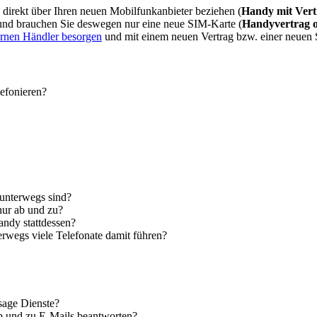
direkt über Ihren neuen Mobilfunkanbieter beziehen (
Handy mit Vert
 und brauchen Sie deswegen nur eine neue SIM-Karte (
Handyvertrag 
ernen Händler besorgen
und mit einem neuen Vertrag bzw. einer neuen
lefonieren?
 unterwegs sind?
nur ab und zu?
andy stattdessen?
erwegs viele Telefonate damit führen?
sage Dienste?
ab und zu E-Mails beantworten?