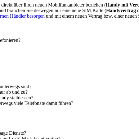
direkt über Ihren neuen Mobilfunkanbieter beziehen (
Handy mit Vert
 und brauchen Sie deswegen nur eine neue SIM-Karte (
Handyvertrag 
ernen Händler besorgen
und mit einem neuen Vertrag bzw. einer neuen
lefonieren?
 unterwegs sind?
nur ab und zu?
andy stattdessen?
erwegs viele Telefonate damit führen?
sage Dienste?
ab und zu E-Mails beantworten?