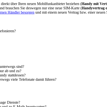
direkt über Ihren neuen Mobilfunkanbieter beziehen (
Handy mit Vert
 und brauchen Sie deswegen nur eine neue SIM-Karte (
Handyvertrag 
ernen Händler besorgen
und mit einem neuen Vertrag bzw. einer neuen
lefonieren?
 unterwegs sind?
nur ab und zu?
andy stattdessen?
erwegs viele Telefonate damit führen?
sage Dienste?
ab und zu E-Mails beantworten?