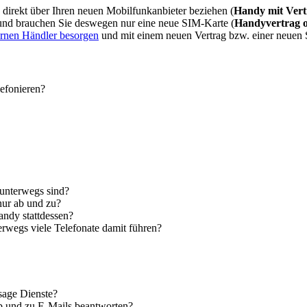
direkt über Ihren neuen Mobilfunkanbieter beziehen (
Handy mit Vert
 und brauchen Sie deswegen nur eine neue SIM-Karte (
Handyvertrag 
ernen Händler besorgen
und mit einem neuen Vertrag bzw. einer neuen
lefonieren?
 unterwegs sind?
nur ab und zu?
andy stattdessen?
erwegs viele Telefonate damit führen?
sage Dienste?
ab und zu E-Mails beantworten?