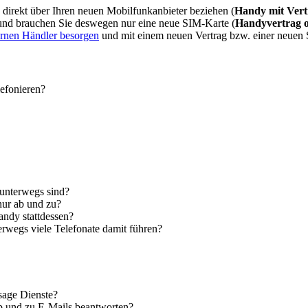
direkt über Ihren neuen Mobilfunkanbieter beziehen (
Handy mit Vert
 und brauchen Sie deswegen nur eine neue SIM-Karte (
Handyvertrag 
ernen Händler besorgen
und mit einem neuen Vertrag bzw. einer neuen
lefonieren?
 unterwegs sind?
nur ab und zu?
andy stattdessen?
erwegs viele Telefonate damit führen?
sage Dienste?
ab und zu E-Mails beantworten?