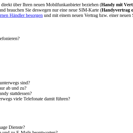
direkt über Ihren neuen Mobilfunkanbieter beziehen (
Handy mit Vert
 und brauchen Sie deswegen nur eine neue SIM-Karte (
Handyvertrag 
ernen Händler besorgen
und mit einem neuen Vertrag bzw. einer neuen
lefonieren?
 unterwegs sind?
nur ab und zu?
andy stattdessen?
erwegs viele Telefonate damit führen?
sage Dienste?
ab und zu E-Mails beantworten?