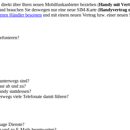
direkt über Ihren neuen Mobilfunkanbieter beziehen (
Handy mit Vert
 und brauchen Sie deswegen nur eine neue SIM-Karte (
Handyvertrag 
ernen Händler besorgen
und mit einem neuen Vertrag bzw. einer neuen
lefonieren?
 unterwegs sind?
nur ab und zu?
andy stattdessen?
erwegs viele Telefonate damit führen?
sage Dienste?
ab und zu E-Mails beantworten?