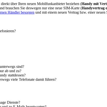
direkt über Ihren neuen Mobilfunkanbieter beziehen (
Handy mit Vert
 und brauchen Sie deswegen nur eine neue SIM-Karte (
Handyvertrag 
ernen Händler besorgen
und mit einem neuen Vertrag bzw. einer neuen
lefonieren?
 unterwegs sind?
nur ab und zu?
andy stattdessen?
erwegs viele Telefonate damit führen?
sage Dienste?
ab und zu E-Mails beantworten?