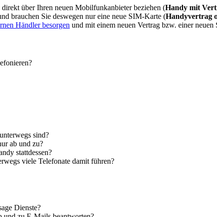
direkt über Ihren neuen Mobilfunkanbieter beziehen (
Handy mit Vert
 und brauchen Sie deswegen nur eine neue SIM-Karte (
Handyvertrag 
ernen Händler besorgen
und mit einem neuen Vertrag bzw. einer neuen
lefonieren?
 unterwegs sind?
nur ab und zu?
andy stattdessen?
erwegs viele Telefonate damit führen?
sage Dienste?
ab und zu E-Mails beantworten?