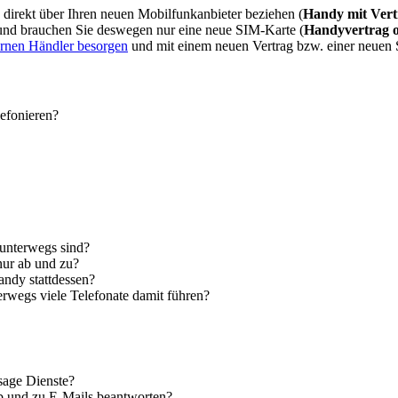
direkt über Ihren neuen Mobilfunkanbieter beziehen (
Handy mit Vert
 und brauchen Sie deswegen nur eine neue SIM-Karte (
Handyvertrag 
ernen Händler besorgen
und mit einem neuen Vertrag bzw. einer neuen
lefonieren?
 unterwegs sind?
nur ab und zu?
andy stattdessen?
erwegs viele Telefonate damit führen?
sage Dienste?
ab und zu E-Mails beantworten?