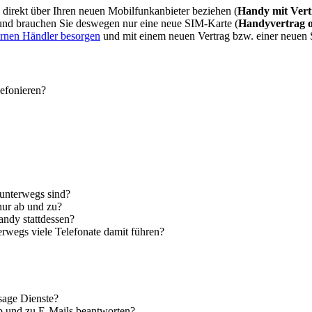
direkt über Ihren neuen Mobilfunkanbieter beziehen (
Handy mit Vert
 und brauchen Sie deswegen nur eine neue SIM-Karte (
Handyvertrag 
ernen Händler besorgen
und mit einem neuen Vertrag bzw. einer neuen
lefonieren?
 unterwegs sind?
nur ab und zu?
andy stattdessen?
erwegs viele Telefonate damit führen?
sage Dienste?
ab und zu E-Mails beantworten?