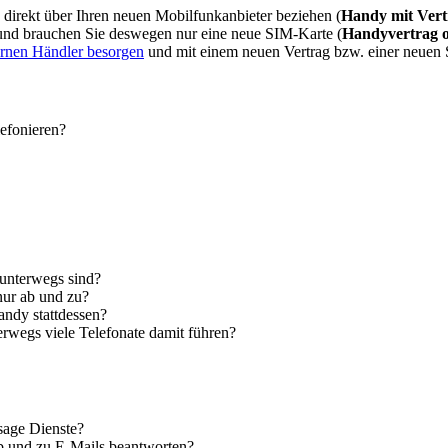
direkt über Ihren neuen Mobilfunkanbieter beziehen (
Handy mit Vert
 und brauchen Sie deswegen nur eine neue SIM-Karte (
Handyvertrag 
ernen Händler besorgen
und mit einem neuen Vertrag bzw. einer neuen
lefonieren?
 unterwegs sind?
nur ab und zu?
andy stattdessen?
erwegs viele Telefonate damit führen?
sage Dienste?
ab und zu E-Mails beantworten?