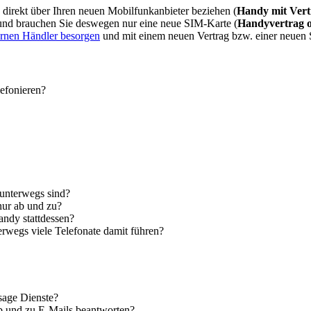
direkt über Ihren neuen Mobilfunkanbieter beziehen (
Handy mit Vert
 und brauchen Sie deswegen nur eine neue SIM-Karte (
Handyvertrag 
ernen Händler besorgen
und mit einem neuen Vertrag bzw. einer neuen
lefonieren?
 unterwegs sind?
nur ab und zu?
andy stattdessen?
erwegs viele Telefonate damit führen?
sage Dienste?
ab und zu E-Mails beantworten?