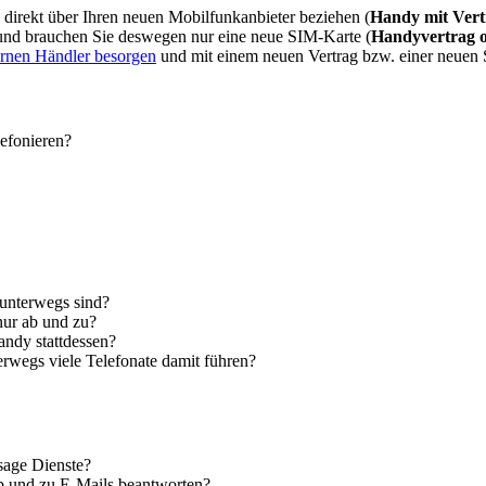
direkt über Ihren neuen Mobilfunkanbieter beziehen (
Handy mit Vert
 und brauchen Sie deswegen nur eine neue SIM-Karte (
Handyvertrag 
ernen Händler besorgen
und mit einem neuen Vertrag bzw. einer neuen
lefonieren?
 unterwegs sind?
nur ab und zu?
andy stattdessen?
erwegs viele Telefonate damit führen?
sage Dienste?
ab und zu E-Mails beantworten?