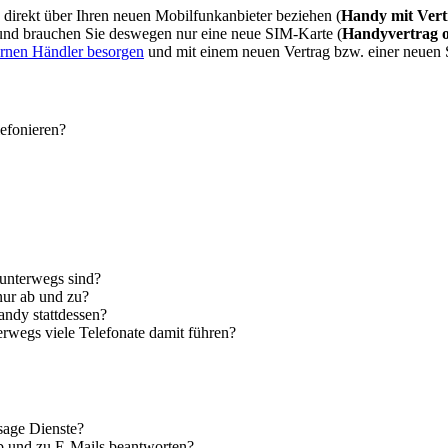
direkt über Ihren neuen Mobilfunkanbieter beziehen (
Handy mit Vert
 und brauchen Sie deswegen nur eine neue SIM-Karte (
Handyvertrag 
ernen Händler besorgen
und mit einem neuen Vertrag bzw. einer neuen
lefonieren?
 unterwegs sind?
nur ab und zu?
andy stattdessen?
erwegs viele Telefonate damit führen?
sage Dienste?
ab und zu E-Mails beantworten?