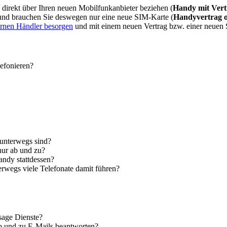
direkt über Ihren neuen Mobilfunkanbieter beziehen (
Handy mit Vert
 und brauchen Sie deswegen nur eine neue SIM-Karte (
Handyvertrag 
ernen Händler besorgen
und mit einem neuen Vertrag bzw. einer neuen
lefonieren?
 unterwegs sind?
nur ab und zu?
andy stattdessen?
erwegs viele Telefonate damit führen?
sage Dienste?
ab und zu E-Mails beantworten?