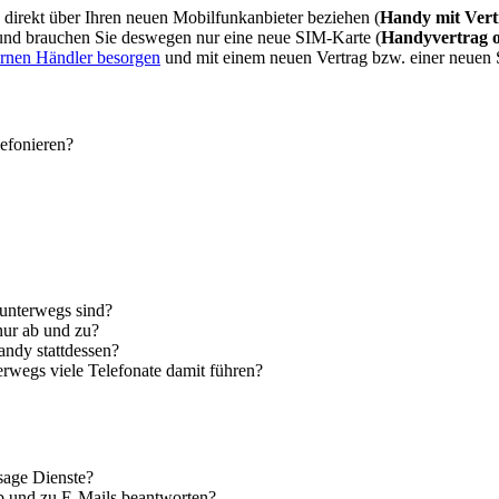
direkt über Ihren neuen Mobilfunkanbieter beziehen (
Handy mit Vert
 und brauchen Sie deswegen nur eine neue SIM-Karte (
Handyvertrag 
ernen Händler besorgen
und mit einem neuen Vertrag bzw. einer neuen
lefonieren?
 unterwegs sind?
nur ab und zu?
andy stattdessen?
erwegs viele Telefonate damit führen?
sage Dienste?
ab und zu E-Mails beantworten?