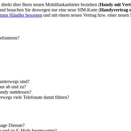
direkt über Ihren neuen Mobilfunkanbieter beziehen (
Handy mit Vert
 und brauchen Sie deswegen nur eine neue SIM-Karte (
Handyvertrag 
ernen Händler besorgen
und mit einem neuen Vertrag bzw. einer neuen
lefonieren?
 unterwegs sind?
nur ab und zu?
andy stattdessen?
erwegs viele Telefonate damit führen?
sage Dienste?
ab und zu E-Mails beantworten?